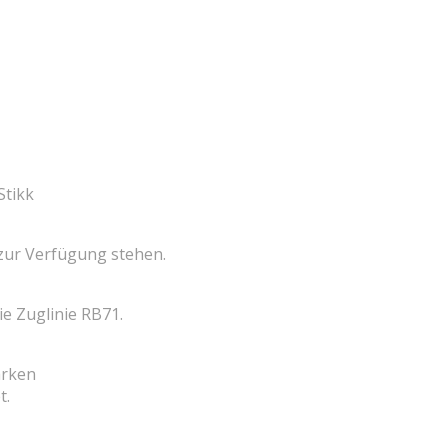
Stikk
 zur Verfügung stehen.
e Zuglinie RB71.
arken
t.