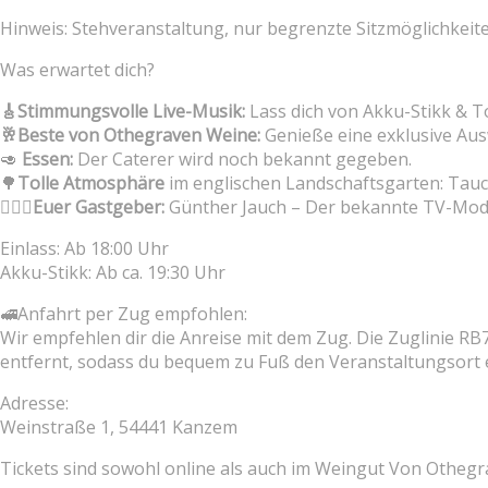
Hinweis: Stehveranstaltung, nur begrenzte Sitzmöglichkeit
Was erwartet dich?
🎸Stimmungsvolle Live-Musik:
Lass dich von Akku-Stikk & 
🥂Beste von Othegraven Weine:
Genieße eine exklusive Aus
🥑
Essen:
Der Caterer wird noch bekannt gegeben.
🌳
Tolle Atmosphäre
im englischen Landschaftsgarten: Tauch
🤵🏼‍♂️Euer Gastgeber:
Günther Jauch – Der bekannte TV-Mode
Einlass: Ab 18:00 Uhr
Akku-Stikk: Ab ca. 19:30 Uhr
🚅Anfahrt per Zug empfohlen:
Wir empfehlen dir die Anreise mit dem Zug. Die Zuglinie R
entfernt, sodass du bequem zu Fuß den Veranstaltungsort e
Adresse:
Weinstraße 1, 54441 Kanzem
Tickets sind sowohl online als auch im Weingut Von Othegrav